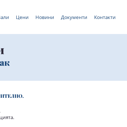
Зали
Цени
Новини
Документи
Контакти
и
рак
РИТЕЛНО.
,
цията.