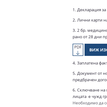
1. Декларация за
2. Лични карти 
3. 2 бр. медицин
рано от 28 дни п
PDF
ВИЖ ИЗ
4. Заплатена фак
5. Документ от 
предбрачен догов
6. Сключване на 
лицата е чужд г
Необходимо да се