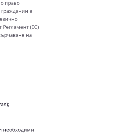
но право
о гражданин е
оезично
 Регламент (ЕС)
асърчаване на
ал);
ки необходими