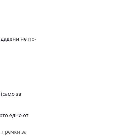
здадени не по-
(само за
ато едно от
 пречки за