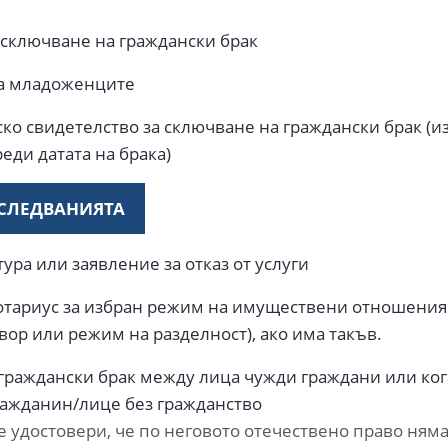
 сключване на граждански брак
на младоженците
ско свидетелство за сключване на граждански брак (и
реди датата на брака)
СЛЕДВАНИЯТА
тура или заявление за отказ от услуги
нотариус за избран режим на имуществени отношения 
ор или режим на разделност), ако има такъв.
граждански брак между лица чужди граждани или ког
ражданин/лице без гражданство
 удостовери, че по неговото отечествено право няма