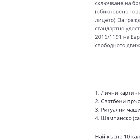
сключване на бра
(обикновено това
лицето). За гра
стандартно удост
2016/1191 на Евр
свободното движ
1. Лични карти -
2. Сватбени пръс
3. Ритуални чаши
4. Шампанско (са
Най-късно 10 ка