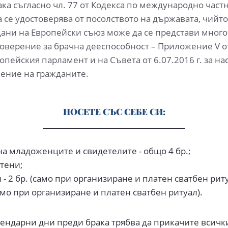
ка съгласно чл. 77 от Кодекса по международно част
 се удостоверява от посолството на държавата, чийт
ждани на Европейски съюз може да се представи мног
оверение за брачна дееспособност – Приложение V от
опейския парламент и на Съвета от 6.07.2016 г. за н
ение на гражданите.
НОСЕТЕ СЪС СЕБЕ СИ:
 на младоженците и свидетелите - общо 4 бр.;
тени;
 - 2 бр. (само при организиране и платен сватбен риту
мо при организиране и платен сватбен ритуал).
лендарни дни преди брака трябва да прикачите всич